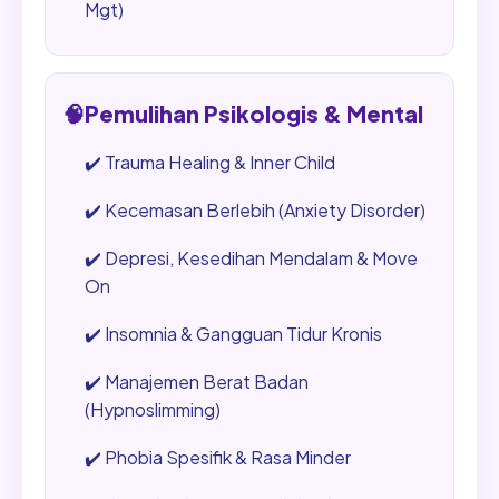
Mgt)
🧠
Pemulihan Psikologis & Mental
✔️
Trauma Healing & Inner Child
✔️
Kecemasan Berlebih (Anxiety Disorder)
✔️
Depresi, Kesedihan Mendalam & Move
On
✔️
Insomnia & Gangguan Tidur Kronis
✔️
Manajemen Berat Badan
(Hypnoslimming)
✔️
Phobia Spesifik & Rasa Minder