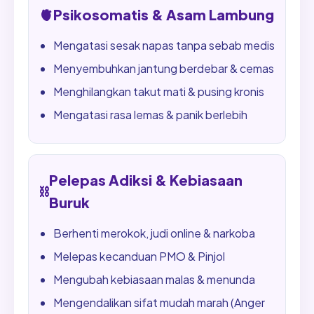
🫀
Psikosomatis & Asam Lambung
Mengatasi sesak napas tanpa sebab medis
Menyembuhkan jantung berdebar & cemas
Menghilangkan takut mati & pusing kronis
Mengatasi rasa lemas & panik berlebih
Pelepas Adiksi & Kebiasaan
⛓️
Buruk
Berhenti merokok, judi online & narkoba
Melepas kecanduan PMO & Pinjol
Mengubah kebiasaan malas & menunda
Mengendalikan sifat mudah marah (Anger