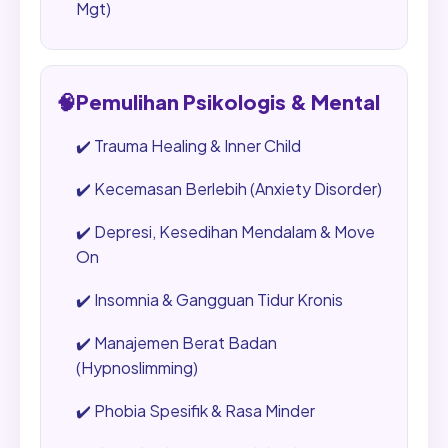
Mgt)
🧠
Pemulihan Psikologis & Mental
✔️
Trauma Healing & Inner Child
✔️
Kecemasan Berlebih (Anxiety Disorder)
✔️
Depresi, Kesedihan Mendalam & Move
On
✔️
Insomnia & Gangguan Tidur Kronis
✔️
Manajemen Berat Badan
(Hypnoslimming)
✔️
Phobia Spesifik & Rasa Minder