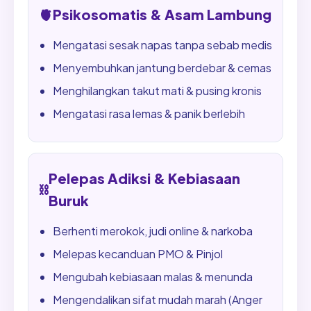
🫀
Psikosomatis & Asam Lambung
Mengatasi sesak napas tanpa sebab medis
Menyembuhkan jantung berdebar & cemas
Menghilangkan takut mati & pusing kronis
Mengatasi rasa lemas & panik berlebih
Pelepas Adiksi & Kebiasaan
⛓️
Buruk
Berhenti merokok, judi online & narkoba
Melepas kecanduan PMO & Pinjol
Mengubah kebiasaan malas & menunda
Mengendalikan sifat mudah marah (Anger