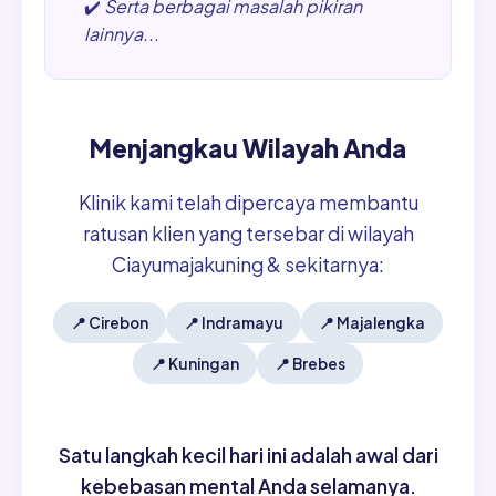
✔️
Serta berbagai masalah pikiran
lainnya...
Menjangkau Wilayah Anda
Klinik kami telah dipercaya membantu
ratusan klien yang tersebar di wilayah
Ciayumajakuning & sekitarnya:
📍
Cirebon
📍
Indramayu
📍
Majalengka
📍
Kuningan
📍
Brebes
Satu langkah kecil hari ini adalah awal dari
kebebasan mental Anda selamanya.