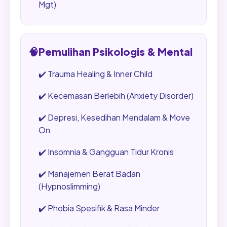
Mgt)
🧠
Pemulihan Psikologis & Mental
✔️
Trauma Healing & Inner Child
✔️
Kecemasan Berlebih (Anxiety Disorder)
✔️
Depresi, Kesedihan Mendalam & Move
On
✔️
Insomnia & Gangguan Tidur Kronis
✔️
Manajemen Berat Badan
(Hypnoslimming)
✔️
Phobia Spesifik & Rasa Minder