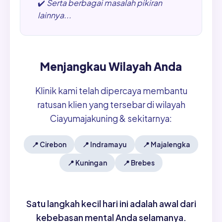
✔️
Serta berbagai masalah pikiran
lainnya...
Menjangkau Wilayah Anda
Klinik kami telah dipercaya membantu
ratusan klien yang tersebar di wilayah
Ciayumajakuning & sekitarnya:
📍
Cirebon
📍
Indramayu
📍
Majalengka
📍
Kuningan
📍
Brebes
Satu langkah kecil hari ini adalah awal dari
kebebasan mental Anda selamanya.