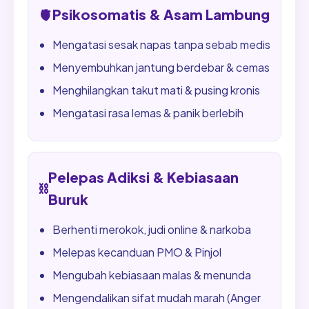
🫀
Psikosomatis & Asam Lambung
Mengatasi sesak napas tanpa sebab medis
Menyembuhkan jantung berdebar & cemas
Menghilangkan takut mati & pusing kronis
Mengatasi rasa lemas & panik berlebih
Pelepas Adiksi & Kebiasaan
⛓️
Buruk
Berhenti merokok, judi online & narkoba
Melepas kecanduan PMO & Pinjol
Mengubah kebiasaan malas & menunda
Mengendalikan sifat mudah marah (Anger