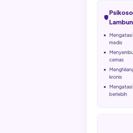
Psikos
🫀
Lambun
Mengatasi
medis
Menyembuh
cemas
Menghilang
kronis
Mengatasi 
berlebih