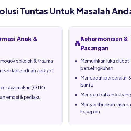
olusi Tuntas Untuk Masalah And
rmasi Anak &
Keharmonisan & 
💑
Pasangan
 mogok sekolah & trauma
Memulihkan luka akibat
perselingkuhan
hkan kecanduan gadget
Mencegah perceraian &
buntu
phobia makan (GTM)
Mengembalikan kehanga
an emosi & perilaku
Menyembuhkan rasa h
kesepian