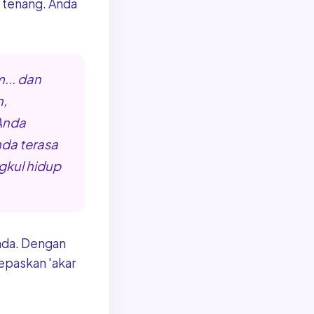
a tenang. Anda
... dan
,
Anda
da terasa
gkul hidup
nda. Dengan
epaskan 'akar