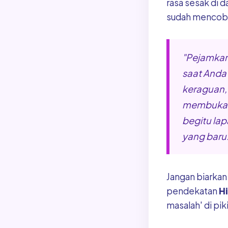
rasa sesak di d
sudah mencoba 
"Pejamkan 
saat And
keraguan,
membuka m
begitu lap
yang baru.
Jangan biarkan
pendekatan
H
masalah' di pi