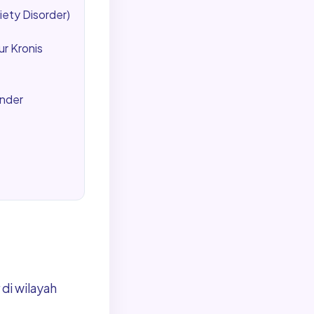
ety Disorder)
r Kronis
inder
di wilayah