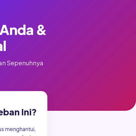
i Anda &
l
 dan Sepenuhnya
ban Ini?
rus menghantui,