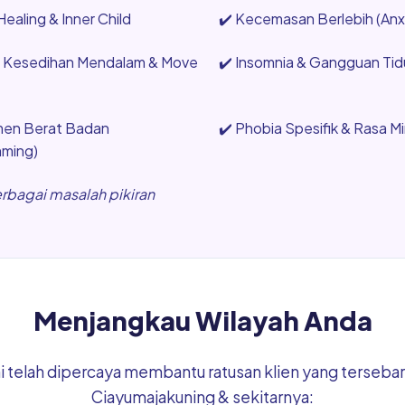
ealing & Inner Child
✔️
Kecemasan Berlebih (Anxi
, Kesedihan Mendalam & Move
✔️
Insomnia & Gangguan Tidu
en Berat Badan
✔️
Phobia Spesifik & Rasa M
mming)
erbagai masalah pikiran
Menjangkau Wilayah Anda
mi telah dipercaya membantu ratusan klien yang tersebar 
Ciayumajakuning & sekitarnya: