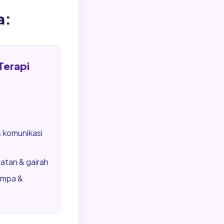
a:
Terapi
 komunikasi
tan & gairah
ampa &