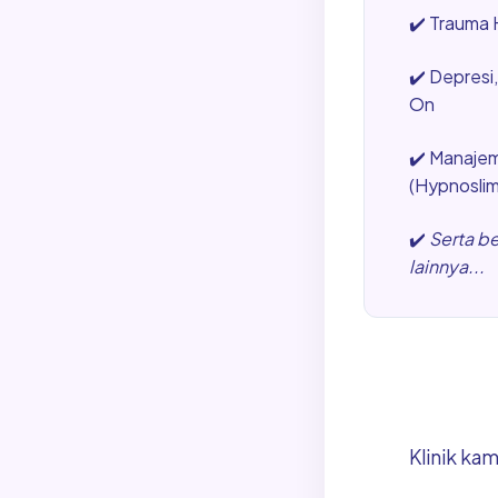
✔️
Trauma H
✔️
Depresi
On
✔️
Manajem
(Hypnosli
✔️
Serta b
lainnya...
Klinik ka