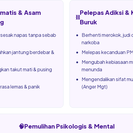
omatis & Asam
Pelepas Adiksi &
⛓️
g
Buruk
 sesak napas tanpa sebab
Berhenti merokok, judi 
narkoba
kan jantung berdebar &
Melepas kecanduan PMO
Mengubah kebiasaan m
kan takut mati & pusing
menunda
Mengendalikan sifat m
rasa lemas & panik
(Anger Mgt)
🧠
Pemulihan Psikologis & Mental