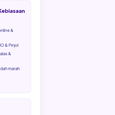
 Kebiasaan
online &
 & Pinjol
alas &
udah marah