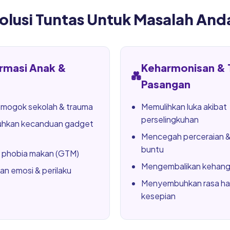
olusi Tuntas Untuk Masalah And
rmasi Anak &
Keharmonisan & 
💑
Pasangan
 mogok sekolah & trauma
Memulihkan luka akibat
perselingkuhan
hkan kecanduan gadget
Mencegah perceraian &
buntu
phobia makan (GTM)
Mengembalikan kehanga
an emosi & perilaku
Menyembuhkan rasa h
kesepian