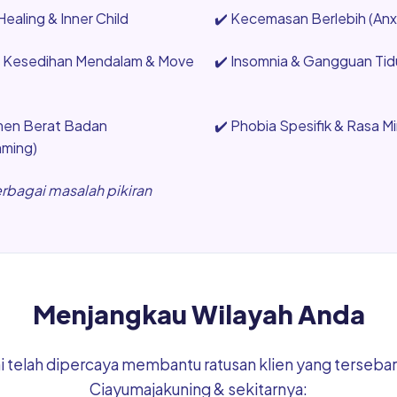
ealing & Inner Child
✔️
Kecemasan Berlebih (Anxi
, Kesedihan Mendalam & Move
✔️
Insomnia & Gangguan Tidu
en Berat Badan
✔️
Phobia Spesifik & Rasa M
mming)
erbagai masalah pikiran
Menjangkau Wilayah Anda
mi telah dipercaya membantu ratusan klien yang tersebar 
Ciayumajakuning & sekitarnya: