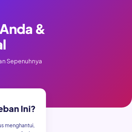
i Anda &
l
 dan Sepenuhnya
ban Ini?
rus menghantui,