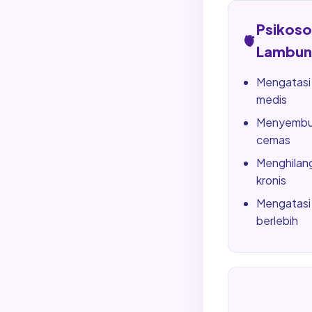
Psikos
🫀
Lambun
Mengatasi
medis
Menyembuh
cemas
Menghilang
kronis
Mengatasi 
berlebih