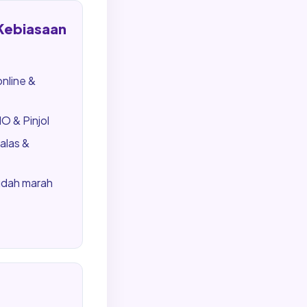
 Kebiasaan
online &
 & Pinjol
alas &
udah marah