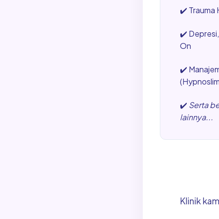
✔️
Trauma H
✔️
Depresi
On
✔️
Manajem
(Hypnosli
✔️
Serta b
lainnya...
Klinik ka