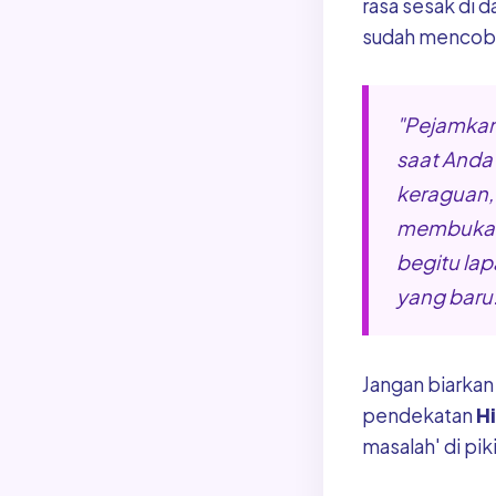
rasa sesak di d
sudah mencoba 
"Pejamkan 
saat And
keraguan,
membuka m
begitu lap
yang baru.
Jangan biarkan
pendekatan
H
masalah' di pi