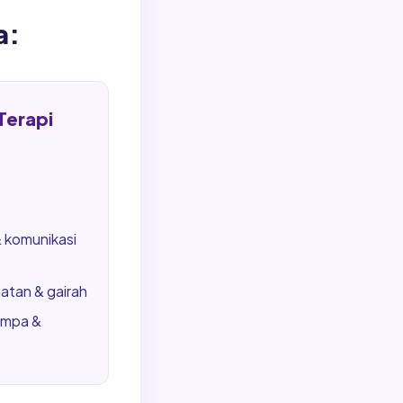
a:
Terapi
 komunikasi
tan & gairah
ampa &