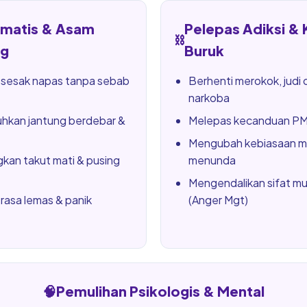
omatis & Asam
Pelepas Adiksi &
⛓️
g
Buruk
 sesak napas tanpa sebab
Berhenti merokok, judi 
narkoba
kan jantung berdebar &
Melepas kecanduan PMO
Mengubah kebiasaan m
kan takut mati & pusing
menunda
Mengendalikan sifat m
rasa lemas & panik
(Anger Mgt)
🧠
Pemulihan Psikologis & Mental