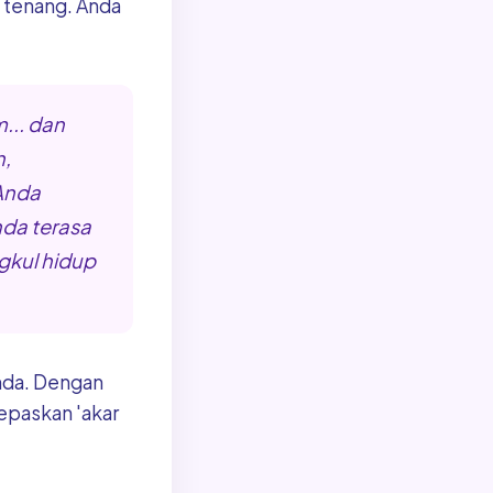
a tenang. Anda
... dan
,
Anda
da terasa
gkul hidup
nda. Dengan
epaskan 'akar