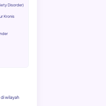
ety Disorder)
r Kronis
inder
di wilayah