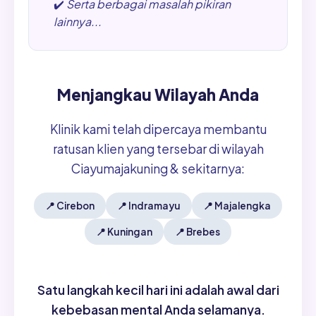
✔️
Serta berbagai masalah pikiran
lainnya...
Menjangkau Wilayah Anda
Klinik kami telah dipercaya membantu
ratusan klien yang tersebar di wilayah
Ciayumajakuning & sekitarnya:
📍
Cirebon
📍
Indramayu
📍
Majalengka
📍
Kuningan
📍
Brebes
Satu langkah kecil hari ini adalah awal dari
kebebasan mental Anda selamanya.