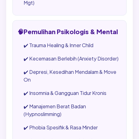
Mgt)
🧠
Pemulihan Psikologis & Mental
✔️
Trauma Healing & Inner Child
✔️
Kecemasan Berlebih (Anxiety Disorder)
✔️
Depresi, Kesedihan Mendalam & Move
On
✔️
Insomnia & Gangguan Tidur Kronis
✔️
Manajemen Berat Badan
(Hypnoslimming)
✔️
Phobia Spesifik & Rasa Minder