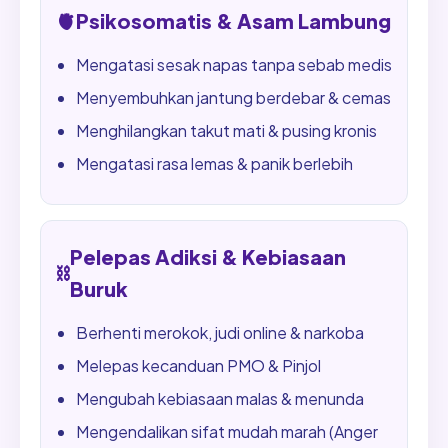
🫀
Psikosomatis & Asam Lambung
Mengatasi sesak napas tanpa sebab medis
Menyembuhkan jantung berdebar & cemas
Menghilangkan takut mati & pusing kronis
Mengatasi rasa lemas & panik berlebih
Pelepas Adiksi & Kebiasaan
⛓️
Buruk
Berhenti merokok, judi online & narkoba
Melepas kecanduan PMO & Pinjol
Mengubah kebiasaan malas & menunda
Mengendalikan sifat mudah marah (Anger