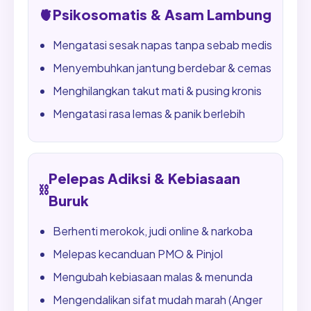
🫀
Psikosomatis & Asam Lambung
Mengatasi sesak napas tanpa sebab medis
Menyembuhkan jantung berdebar & cemas
Menghilangkan takut mati & pusing kronis
Mengatasi rasa lemas & panik berlebih
Pelepas Adiksi & Kebiasaan
⛓️
Buruk
Berhenti merokok, judi online & narkoba
Melepas kecanduan PMO & Pinjol
Mengubah kebiasaan malas & menunda
Mengendalikan sifat mudah marah (Anger