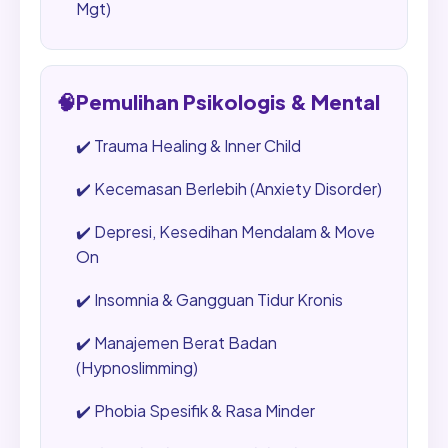
Mgt)
🧠
Pemulihan Psikologis & Mental
✔️
Trauma Healing & Inner Child
✔️
Kecemasan Berlebih (Anxiety Disorder)
✔️
Depresi, Kesedihan Mendalam & Move
On
✔️
Insomnia & Gangguan Tidur Kronis
✔️
Manajemen Berat Badan
(Hypnoslimming)
✔️
Phobia Spesifik & Rasa Minder