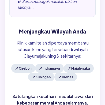
✔️
Serta berbagai masalah pikiran
lainnya...
Menjangkau Wilayah Anda
Klinik kami telah dipercaya membantu
ratusan klien yang tersebar di wilayah
Ciayumajakuning & sekitarnya:
📍
Cirebon
📍
Indramayu
📍
Majalengka
📍
Kuningan
📍
Brebes
Satu langkah kecil hari ini adalah awal dari
kebebasan mental Anda selamanya.