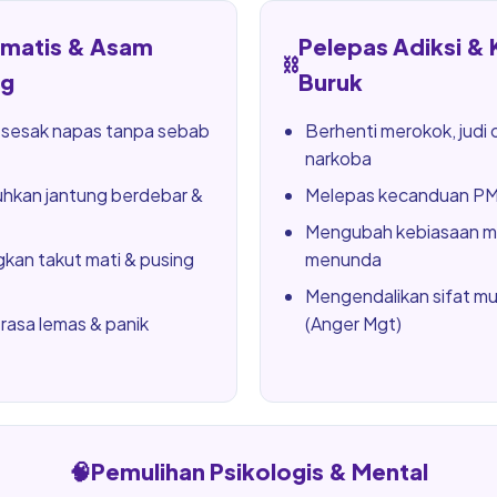
omatis & Asam
Pelepas Adiksi &
⛓️
g
Buruk
 sesak napas tanpa sebab
Berhenti merokok, judi 
narkoba
kan jantung berdebar &
Melepas kecanduan PMO
Mengubah kebiasaan m
kan takut mati & pusing
menunda
Mengendalikan sifat m
rasa lemas & panik
(Anger Mgt)
🧠
Pemulihan Psikologis & Mental