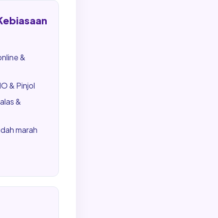
 Kebiasaan
online &
 & Pinjol
alas &
udah marah