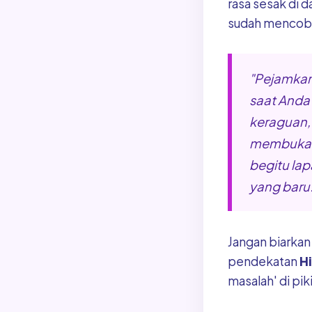
rasa sesak di d
sudah mencoba 
"Pejamkan 
saat And
keraguan,
membuka m
begitu lap
yang baru.
Jangan biarkan
pendekatan
H
masalah' di pi