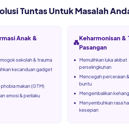
olusi Tuntas Untuk Masalah And
rmasi Anak &
Keharmonisan & 
💑
Pasangan
 mogok sekolah & trauma
Memulihkan luka akibat
perselingkuhan
hkan kecanduan gadget
Mencegah perceraian &
buntu
phobia makan (GTM)
Mengembalikan kehanga
an emosi & perilaku
Menyembuhkan rasa h
kesepian