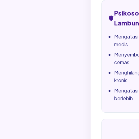
Psikos
🫀
Lambun
Mengatasi
medis
Menyembuh
cemas
Menghilang
kronis
Mengatasi 
berlebih