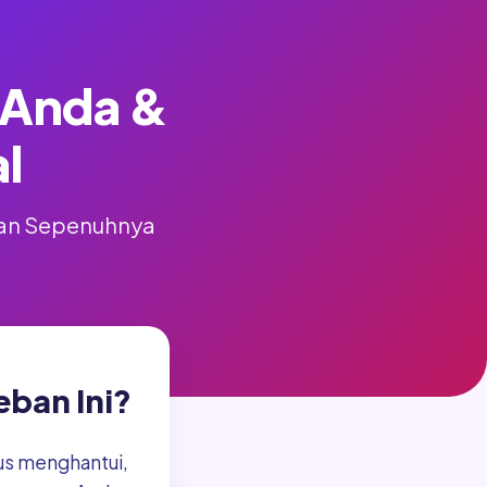
i Anda &
l
 dan Sepenuhnya
ban Ini?
rus menghantui,