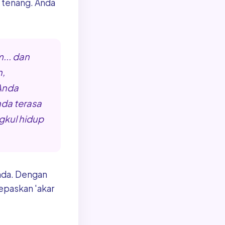
a tenang. Anda
... dan
,
Anda
da terasa
gkul hidup
nda. Dengan
epaskan 'akar