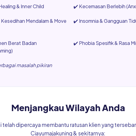
ealing & Inner Child
✔️
Kecemasan Berlebih (Anxi
, Kesedihan Mendalam & Move
✔️
Insomnia & Gangguan Tidu
en Berat Badan
✔️
Phobia Spesifik & Rasa M
mming)
erbagai masalah pikiran
Menjangkau Wilayah Anda
mi telah dipercaya membantu ratusan klien yang tersebar 
Ciayumajakuning & sekitarnya: