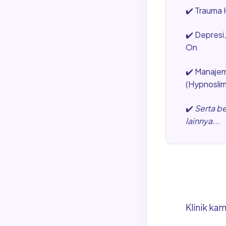
✔️
Trauma H
✔️
Depresi
On
✔️
Manajem
(Hypnosli
✔️
Serta b
lainnya...
Klinik ka