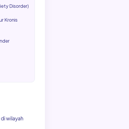
ety Disorder)
r Kronis
inder
di wilayah