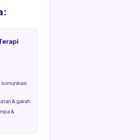
a:
Terapi
 komunikasi
tan & gairah
ampa &