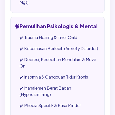
Mgt)
🧠
Pemulihan Psikologis & Mental
✔️
Trauma Healing & Inner Child
✔️
Kecemasan Berlebih (Anxiety Disorder)
✔️
Depresi, Kesedihan Mendalam & Move
On
✔️
Insomnia & Gangguan Tidur Kronis
✔️
Manajemen Berat Badan
(Hypnoslimming)
✔️
Phobia Spesifik & Rasa Minder