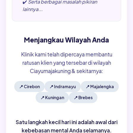
✔️
Serta berbagai masalah pikiran
lainnya...
Menjangkau Wilayah Anda
Klinik kami telah dipercaya membantu
ratusan klien yang tersebar di wilayah
Ciayumajakuning & sekitarnya:
📍
Cirebon
📍
Indramayu
📍
Majalengka
📍
Kuningan
📍
Brebes
Satu langkah kecil hari ini adalah awal dari
kebebasan mental Anda selamanya.