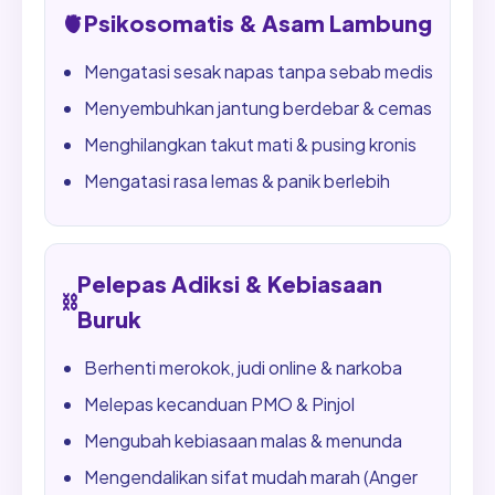
🫀
Psikosomatis & Asam Lambung
Mengatasi sesak napas tanpa sebab medis
Menyembuhkan jantung berdebar & cemas
Menghilangkan takut mati & pusing kronis
Mengatasi rasa lemas & panik berlebih
Pelepas Adiksi & Kebiasaan
⛓️
Buruk
Berhenti merokok, judi online & narkoba
Melepas kecanduan PMO & Pinjol
Mengubah kebiasaan malas & menunda
Mengendalikan sifat mudah marah (Anger