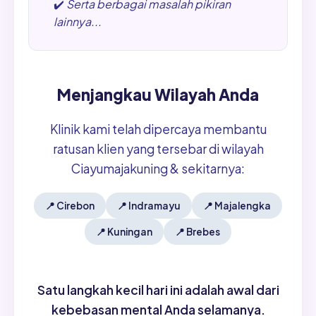
✔️
Serta berbagai masalah pikiran
lainnya...
Menjangkau Wilayah Anda
Klinik kami telah dipercaya membantu
ratusan klien yang tersebar di wilayah
Ciayumajakuning & sekitarnya:
📍
Cirebon
📍
Indramayu
📍
Majalengka
📍
Kuningan
📍
Brebes
Satu langkah kecil hari ini adalah awal dari
kebebasan mental Anda selamanya.