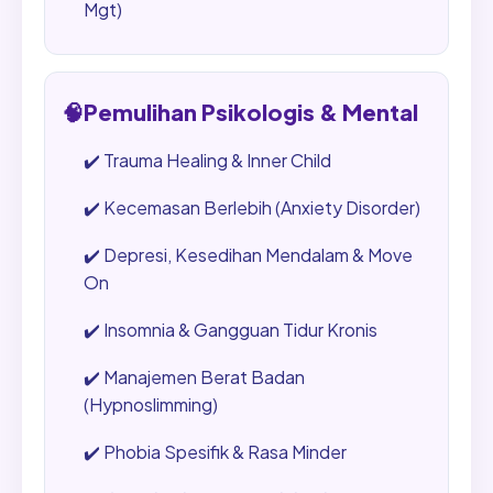
Mgt)
🧠
Pemulihan Psikologis & Mental
✔️
Trauma Healing & Inner Child
✔️
Kecemasan Berlebih (Anxiety Disorder)
✔️
Depresi, Kesedihan Mendalam & Move
On
✔️
Insomnia & Gangguan Tidur Kronis
✔️
Manajemen Berat Badan
(Hypnoslimming)
✔️
Phobia Spesifik & Rasa Minder