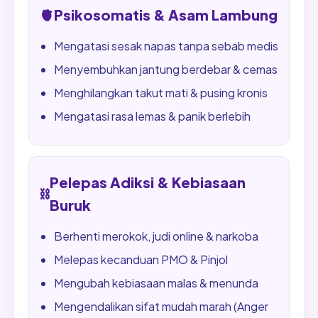
🫀
Psikosomatis & Asam Lambung
Mengatasi sesak napas tanpa sebab medis
Menyembuhkan jantung berdebar & cemas
Menghilangkan takut mati & pusing kronis
Mengatasi rasa lemas & panik berlebih
Pelepas Adiksi & Kebiasaan
⛓️
Buruk
Berhenti merokok, judi online & narkoba
Melepas kecanduan PMO & Pinjol
Mengubah kebiasaan malas & menunda
Mengendalikan sifat mudah marah (Anger