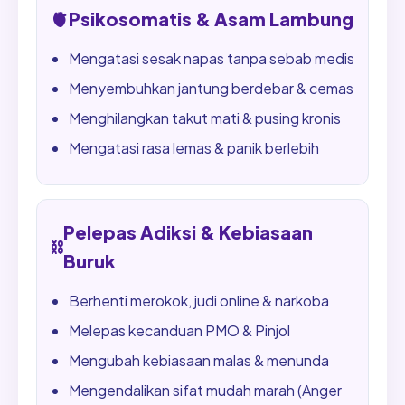
🫀
Psikosomatis & Asam Lambung
Mengatasi sesak napas tanpa sebab medis
Menyembuhkan jantung berdebar & cemas
Menghilangkan takut mati & pusing kronis
Mengatasi rasa lemas & panik berlebih
Pelepas Adiksi & Kebiasaan
⛓️
Buruk
Berhenti merokok, judi online & narkoba
Melepas kecanduan PMO & Pinjol
Mengubah kebiasaan malas & menunda
Mengendalikan sifat mudah marah (Anger