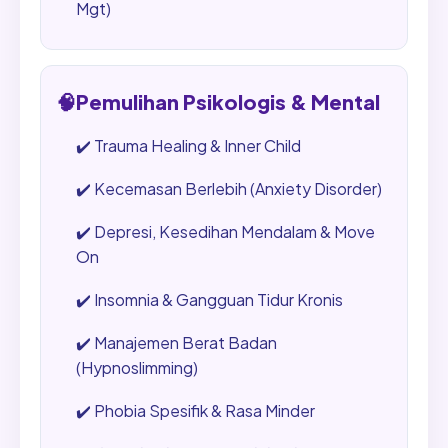
Mgt)
🧠
Pemulihan Psikologis & Mental
✔️
Trauma Healing & Inner Child
✔️
Kecemasan Berlebih (Anxiety Disorder)
✔️
Depresi, Kesedihan Mendalam & Move
On
✔️
Insomnia & Gangguan Tidur Kronis
✔️
Manajemen Berat Badan
(Hypnoslimming)
✔️
Phobia Spesifik & Rasa Minder