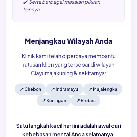
✔️
Serta berbagai masalah pikiran
lainnya...
Menjangkau Wilayah Anda
Klinik kami telah dipercaya membantu
ratusan klien yang tersebar di wilayah
Ciayumajakuning & sekitarnya:
📍
Cirebon
📍
Indramayu
📍
Majalengka
📍
Kuningan
📍
Brebes
Satu langkah kecil hari ini adalah awal dari
kebebasan mental Anda selamanya.