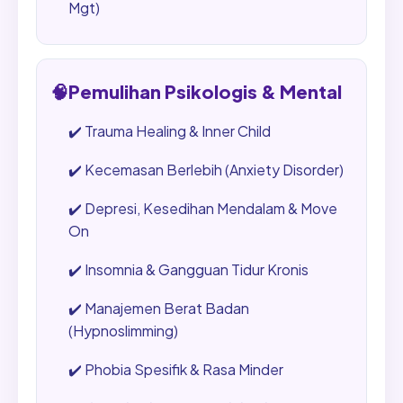
Mgt)
🧠
Pemulihan Psikologis & Mental
✔️
Trauma Healing & Inner Child
✔️
Kecemasan Berlebih (Anxiety Disorder)
✔️
Depresi, Kesedihan Mendalam & Move
On
✔️
Insomnia & Gangguan Tidur Kronis
✔️
Manajemen Berat Badan
(Hypnoslimming)
✔️
Phobia Spesifik & Rasa Minder