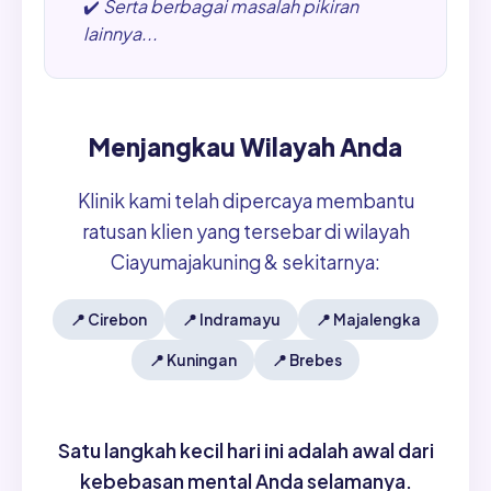
✔️
Serta berbagai masalah pikiran
lainnya...
Menjangkau Wilayah Anda
Klinik kami telah dipercaya membantu
ratusan klien yang tersebar di wilayah
Ciayumajakuning & sekitarnya:
📍
Cirebon
📍
Indramayu
📍
Majalengka
📍
Kuningan
📍
Brebes
Satu langkah kecil hari ini adalah awal dari
kebebasan mental Anda selamanya.