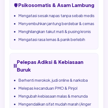
🫀
Psikosomatis & Asam Lambung
Mengatasi sesak napas tanpa sebab medis
Menyembuhkan jantung berdebar & cemas
Menghilangkan takut mati & pusing kronis
Mengatasi rasa lemas & panik berlebih
Pelepas Adiksi & Kebiasaan
⛓️
Buruk
Berhenti merokok, judi online & narkoba
Melepas kecanduan PMO & Pinjol
Mengubah kebiasaan malas & menunda
Mengendalikan sifat mudah marah (Anger