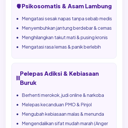
🫀
Psikosomatis & Asam Lambung
Mengatasi sesak napas tanpa sebab medis
Menyembuhkan jantung berdebar & cemas
Menghilangkan takut mati & pusing kronis
Mengatasi rasa lemas & panik berlebih
Pelepas Adiksi & Kebiasaan
⛓️
Buruk
Berhenti merokok, judi online & narkoba
Melepas kecanduan PMO & Pinjol
Mengubah kebiasaan malas & menunda
Mengendalikan sifat mudah marah (Anger