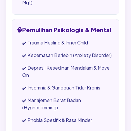
Mgt)
🧠
Pemulihan Psikologis & Mental
✔️
Trauma Healing & Inner Child
✔️
Kecemasan Berlebih (Anxiety Disorder)
✔️
Depresi, Kesedihan Mendalam & Move
On
✔️
Insomnia & Gangguan Tidur Kronis
✔️
Manajemen Berat Badan
(Hypnoslimming)
✔️
Phobia Spesifik & Rasa Minder