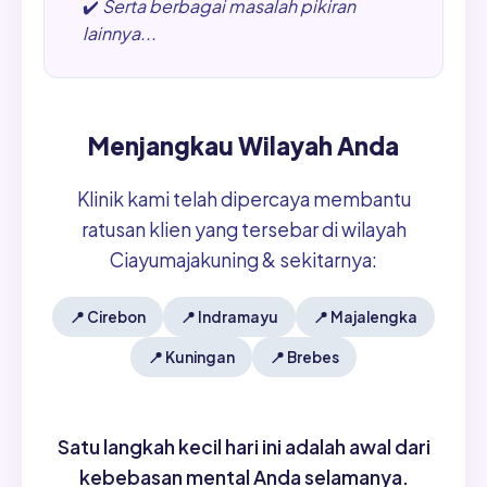
✔️
Serta berbagai masalah pikiran
lainnya...
Menjangkau Wilayah Anda
Klinik kami telah dipercaya membantu
ratusan klien yang tersebar di wilayah
Ciayumajakuning & sekitarnya:
📍
Cirebon
📍
Indramayu
📍
Majalengka
📍
Kuningan
📍
Brebes
Satu langkah kecil hari ini adalah awal dari
kebebasan mental Anda selamanya.