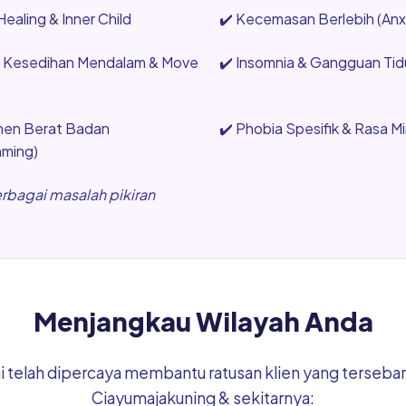
ealing & Inner Child
✔️
Kecemasan Berlebih (Anxi
, Kesedihan Mendalam & Move
✔️
Insomnia & Gangguan Tidu
en Berat Badan
✔️
Phobia Spesifik & Rasa M
mming)
erbagai masalah pikiran
Menjangkau Wilayah Anda
mi telah dipercaya membantu ratusan klien yang tersebar 
Ciayumajakuning & sekitarnya: