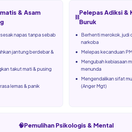
omatis & Asam
Pelepas Adiksi &
⛓️
g
Buruk
 sesak napas tanpa sebab
Berhenti merokok, judi 
narkoba
kan jantung berdebar &
Melepas kecanduan PMO
Mengubah kebiasaan m
kan takut mati & pusing
menunda
Mengendalikan sifat m
rasa lemas & panik
(Anger Mgt)
🧠
Pemulihan Psikologis & Mental