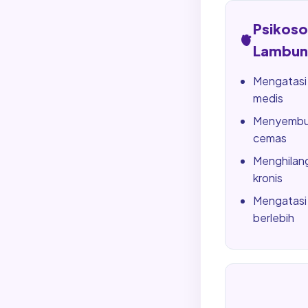
Psikos
🫀
Lambun
Mengatasi
medis
Menyembuh
cemas
Menghilang
kronis
Mengatasi 
berlebih