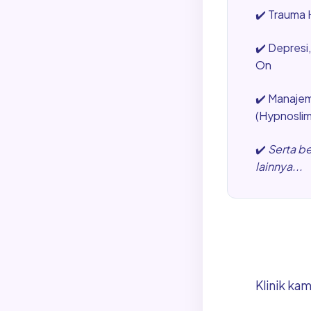
✔️
Trauma H
✔️
Depresi
On
✔️
Manajem
(Hypnosli
✔️
Serta b
lainnya...
Klinik ka