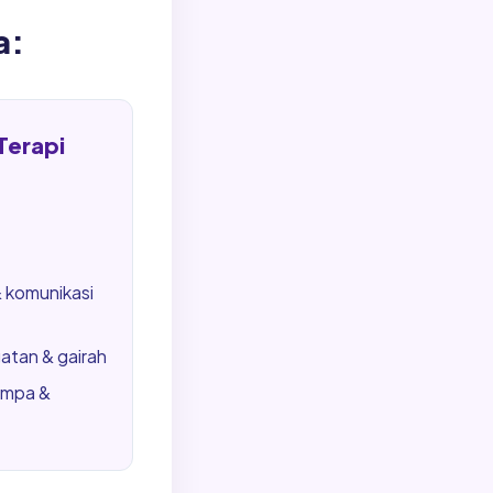
a:
Terapi
 komunikasi
tan & gairah
ampa &