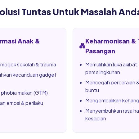
olusi Tuntas Untuk Masalah And
rmasi Anak &
Keharmonisan & 
💑
Pasangan
 mogok sekolah & trauma
Memulihkan luka akibat
perselingkuhan
hkan kecanduan gadget
Mencegah perceraian &
buntu
phobia makan (GTM)
Mengembalikan kehanga
an emosi & perilaku
Menyembuhkan rasa h
kesepian