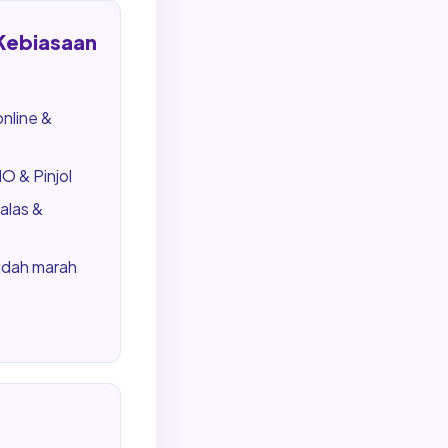
 Kebiasaan
online &
 & Pinjol
alas &
udah marah