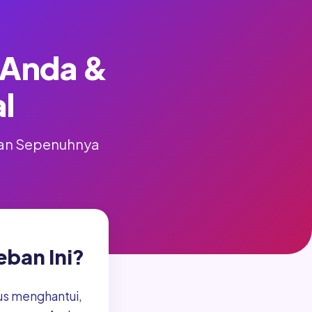
i Anda &
l
 dan Sepenuhnya
ban Ini?
rus menghantui,