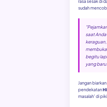
rasa sesak di d
sudah mencoba 
"Pejamkan 
saat And
keraguan,
membuka m
begitu lap
yang baru.
Jangan biarkan
pendekatan
H
masalah' di pi