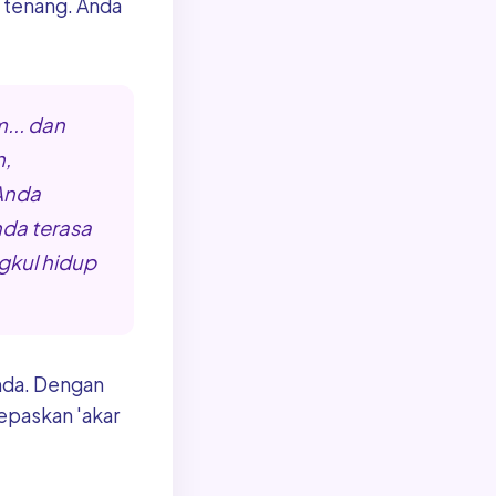
a tenang. Anda
... dan
,
Anda
da terasa
gkul hidup
nda. Dengan
epaskan 'akar