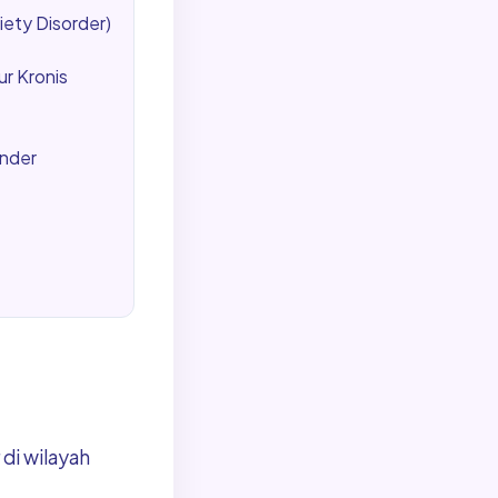
ety Disorder)
r Kronis
inder
di wilayah