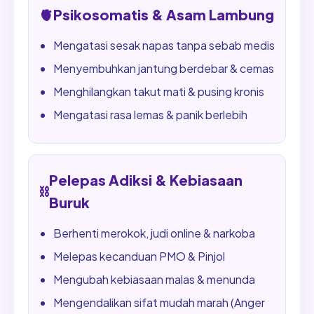
🫀
Psikosomatis & Asam Lambung
Mengatasi sesak napas tanpa sebab medis
Menyembuhkan jantung berdebar & cemas
Menghilangkan takut mati & pusing kronis
Mengatasi rasa lemas & panik berlebih
Pelepas Adiksi & Kebiasaan
⛓️
Buruk
Berhenti merokok, judi online & narkoba
Melepas kecanduan PMO & Pinjol
Mengubah kebiasaan malas & menunda
Mengendalikan sifat mudah marah (Anger