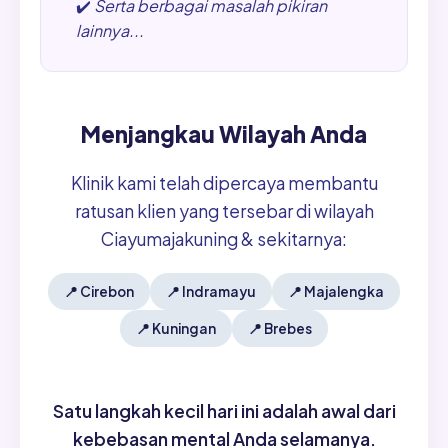
✔️
Serta berbagai masalah pikiran
lainnya...
Menjangkau Wilayah Anda
Klinik kami telah dipercaya membantu
ratusan klien yang tersebar di wilayah
Ciayumajakuning & sekitarnya:
📍
Cirebon
📍
Indramayu
📍
Majalengka
📍
Kuningan
📍
Brebes
Satu langkah kecil hari ini adalah awal dari
kebebasan mental Anda selamanya.