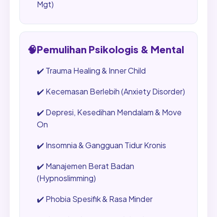
Mgt)
🧠
Pemulihan Psikologis & Mental
✔️
Trauma Healing & Inner Child
✔️
Kecemasan Berlebih (Anxiety Disorder)
✔️
Depresi, Kesedihan Mendalam & Move
On
✔️
Insomnia & Gangguan Tidur Kronis
✔️
Manajemen Berat Badan
(Hypnoslimming)
✔️
Phobia Spesifik & Rasa Minder