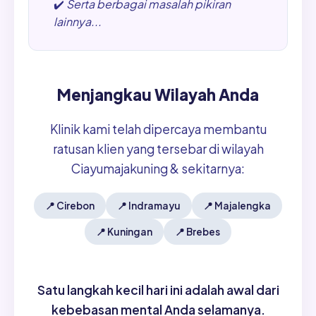
✔️
Serta berbagai masalah pikiran
lainnya...
Menjangkau Wilayah Anda
Klinik kami telah dipercaya membantu
ratusan klien yang tersebar di wilayah
Ciayumajakuning & sekitarnya:
📍
Cirebon
📍
Indramayu
📍
Majalengka
📍
Kuningan
📍
Brebes
Satu langkah kecil hari ini adalah awal dari
kebebasan mental Anda selamanya.