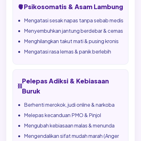
🫀
Psikosomatis & Asam Lambung
Mengatasi sesak napas tanpa sebab medis
Menyembuhkan jantung berdebar & cemas
Menghilangkan takut mati & pusing kronis
Mengatasi rasa lemas & panik berlebih
Pelepas Adiksi & Kebiasaan
⛓️
Buruk
Berhenti merokok, judi online & narkoba
Melepas kecanduan PMO & Pinjol
Mengubah kebiasaan malas & menunda
Mengendalikan sifat mudah marah (Anger