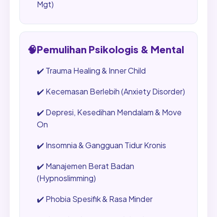
Mgt)
🧠
Pemulihan Psikologis & Mental
✔️
Trauma Healing & Inner Child
✔️
Kecemasan Berlebih (Anxiety Disorder)
✔️
Depresi, Kesedihan Mendalam & Move
On
✔️
Insomnia & Gangguan Tidur Kronis
✔️
Manajemen Berat Badan
(Hypnoslimming)
✔️
Phobia Spesifik & Rasa Minder