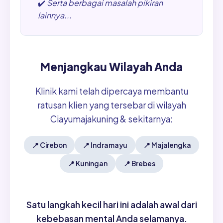
✔️
Serta berbagai masalah pikiran
lainnya...
Menjangkau Wilayah Anda
Klinik kami telah dipercaya membantu
ratusan klien yang tersebar di wilayah
Ciayumajakuning & sekitarnya:
📍
Cirebon
📍
Indramayu
📍
Majalengka
📍
Kuningan
📍
Brebes
Satu langkah kecil hari ini adalah awal dari
kebebasan mental Anda selamanya.