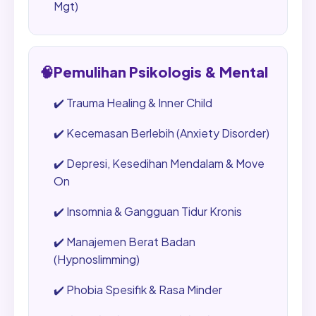
Mgt)
🧠
Pemulihan Psikologis & Mental
✔️
Trauma Healing & Inner Child
✔️
Kecemasan Berlebih (Anxiety Disorder)
✔️
Depresi, Kesedihan Mendalam & Move
On
✔️
Insomnia & Gangguan Tidur Kronis
✔️
Manajemen Berat Badan
(Hypnoslimming)
✔️
Phobia Spesifik & Rasa Minder