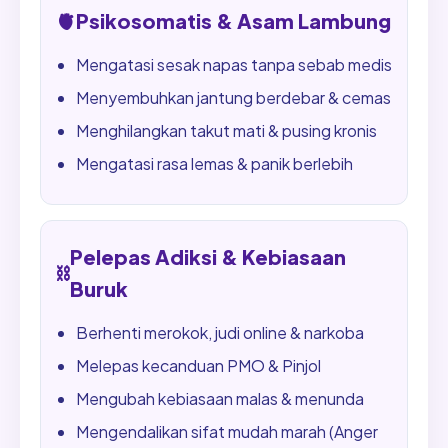
🫀
Psikosomatis & Asam Lambung
Mengatasi sesak napas tanpa sebab medis
Menyembuhkan jantung berdebar & cemas
Menghilangkan takut mati & pusing kronis
Mengatasi rasa lemas & panik berlebih
Pelepas Adiksi & Kebiasaan
⛓️
Buruk
Berhenti merokok, judi online & narkoba
Melepas kecanduan PMO & Pinjol
Mengubah kebiasaan malas & menunda
Mengendalikan sifat mudah marah (Anger