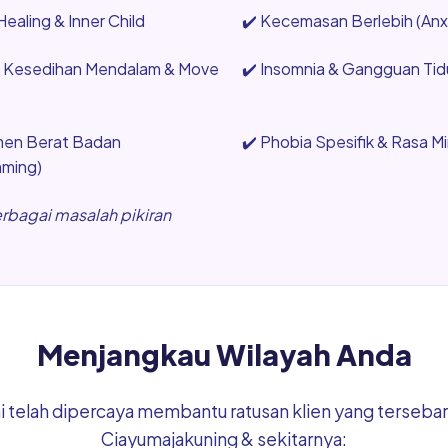
ealing & Inner Child
✔️
Kecemasan Berlebih (Anxi
, Kesedihan Mendalam & Move
✔️
Insomnia & Gangguan Tidu
en Berat Badan
✔️
Phobia Spesifik & Rasa M
mming)
erbagai masalah pikiran
Menjangkau Wilayah Anda
mi telah dipercaya membantu ratusan klien yang tersebar 
Ciayumajakuning & sekitarnya: