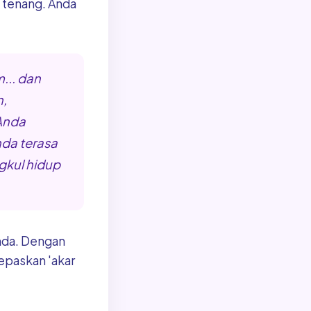
a tenang. Anda
... dan
,
Anda
da terasa
gkul hidup
nda. Dengan
epaskan 'akar