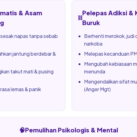
omatis & Asam
Pelepas Adiksi &
⛓️
g
Buruk
 sesak napas tanpa sebab
Berhenti merokok, judi 
narkoba
kan jantung berdebar &
Melepas kecanduan PMO
Mengubah kebiasaan m
kan takut mati & pusing
menunda
Mengendalikan sifat m
rasa lemas & panik
(Anger Mgt)
🧠
Pemulihan Psikologis & Mental