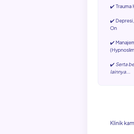
✔️
Trauma H
✔️
Depresi
On
✔️
Manajem
(Hypnosli
✔️
Serta b
lainnya...
Klinik ka