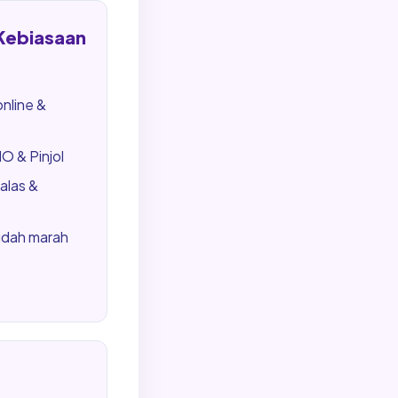
 Kebiasaan
online &
 & Pinjol
alas &
udah marah