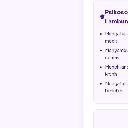
Psikos
🫀
Lambun
Mengatasi
medis
Menyembuh
cemas
Menghilang
kronis
Mengatasi 
berlebih