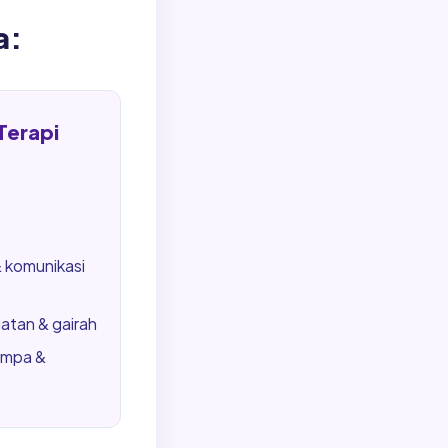
a:
Terapi
 komunikasi
tan & gairah
ampa &