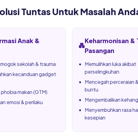
olusi Tuntas Untuk Masalah And
rmasi Anak &
Keharmonisan & 
💑
Pasangan
 mogok sekolah & trauma
Memulihkan luka akibat
perselingkuhan
hkan kecanduan gadget
Mencegah perceraian &
buntu
phobia makan (GTM)
Mengembalikan kehanga
an emosi & perilaku
Menyembuhkan rasa h
kesepian