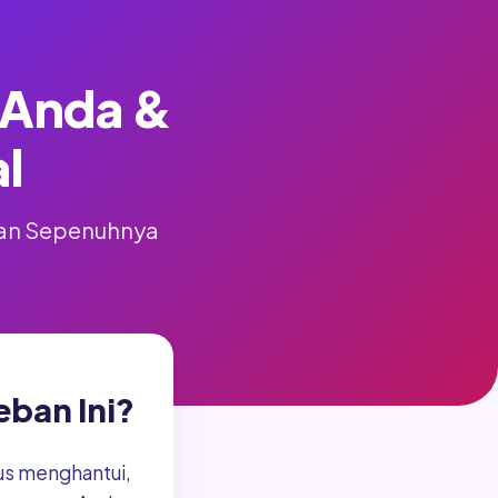
i Anda &
l
 dan Sepenuhnya
ban Ini?
rus menghantui,