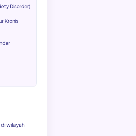
ety Disorder)
r Kronis
inder
di wilayah