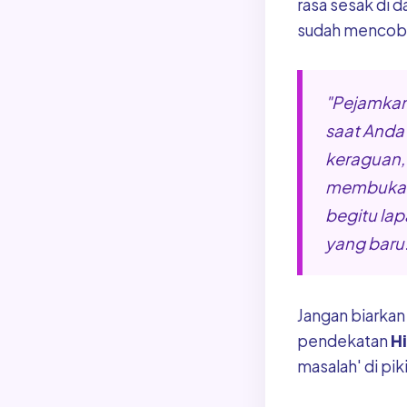
rasa sesak di d
sudah mencoba 
"Pejamkan 
saat And
keraguan,
membuka m
begitu lap
yang baru.
Jangan biarkan
pendekatan
H
masalah' di pi