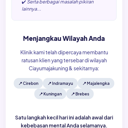
✔️
Serta berbagai masalah pikiran
lainnya...
Menjangkau Wilayah Anda
Klinik kami telah dipercaya membantu
ratusan klien yang tersebar di wilayah
Ciayumajakuning & sekitarnya:
📍
Cirebon
📍
Indramayu
📍
Majalengka
📍
Kuningan
📍
Brebes
Satu langkah kecil hari ini adalah awal dari
kebebasan mental Anda selamanya.