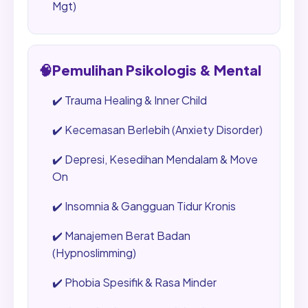
Mgt)
🧠
Pemulihan Psikologis & Mental
✔️
Trauma Healing & Inner Child
✔️
Kecemasan Berlebih (Anxiety Disorder)
✔️
Depresi, Kesedihan Mendalam & Move
On
✔️
Insomnia & Gangguan Tidur Kronis
✔️
Manajemen Berat Badan
(Hypnoslimming)
✔️
Phobia Spesifik & Rasa Minder