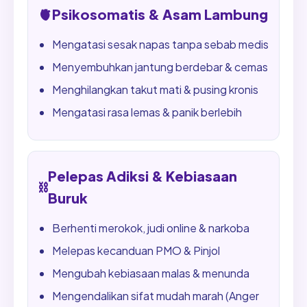
🫀
Psikosomatis & Asam Lambung
Mengatasi sesak napas tanpa sebab medis
Menyembuhkan jantung berdebar & cemas
Menghilangkan takut mati & pusing kronis
Mengatasi rasa lemas & panik berlebih
Pelepas Adiksi & Kebiasaan
⛓️
Buruk
Berhenti merokok, judi online & narkoba
Melepas kecanduan PMO & Pinjol
Mengubah kebiasaan malas & menunda
Mengendalikan sifat mudah marah (Anger